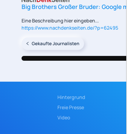
Big Brothers Großer Bruder: Google mac
Eine Beschreibung hier eingeben...
https://www.nachdenkseiten.de/?p=62495
Gekaufte Journalisten
Hintergrund
Freie Presse
Video