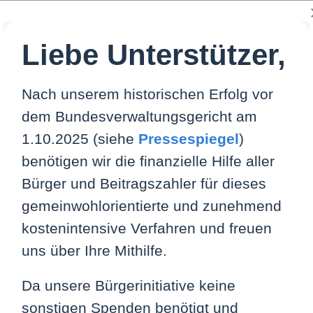
Liebe Unterstützer,
UNS
HINTERGRUND
FREIE PRESSE
VID
Nach unserem historischen Erfolg vor
dem Bundesverwaltungsgericht am
1.10.2025 (siehe
Pressespiegel
)
benötigen wir die finanzielle Hilfe aller
Bürger und Beitragszahler für dieses
er Bruder
gemeinwohlorientierte und zunehmend
kostenintensive Verfahren und freuen
uns über Ihre Mithilfe.
heitsministerium der Zukunft aussehen könnte, sollte ge
e internationalen Nachrichten zu erhalten.
Da unsere Bürgerinitiative keine
sonstigen Spenden benötigt und