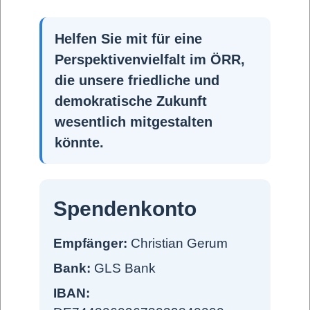
Paul Schreyer
Helfen Sie mit für eine
Perspektivenvielfalt im ÖRR,
Paul Schreyers Vortrag mit einer historischen Einordnung der
Corona-Plandemie.
die unsere friedliche und
demokratische Zukunft
wesentlich mitgestalten
könnte.
Die ständige
Publikumskonferenz
Spendenkonto
Empfänger:
Christian Gerum
Die ständige Publikumskonferenz dokumentiert auf vorbildliche
Weise seit 2014 die ständigen Verfehlungen des Öffentlich-
Bank:
GLS Bank
Rechtlichen Rundfunks. Wir fordern ein Ende der politischen
IBAN:
Einflussnahme! Archiv - Ständige Publikumskonferenz der öff.-
rechtl. Medien • Foren-Übersicht Eine Beschreibung hier