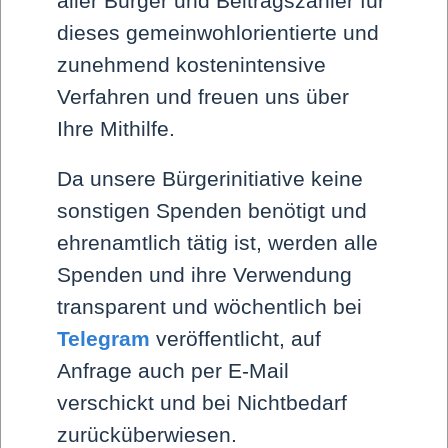
aller Bürger und Beitragszahler für
dieses gemeinwohlorientierte und
Hintergrundwissen zu Systemmedien/Mediensystem von Dirk
zunehmend kostenintensive
Pohlmann, April 2020
Verfahren und freuen uns über
Ihre Mithilfe.
Da unsere Bürgerinitiative keine
Medien-Matrix
sonstigen Spenden benötigt und
ehrenamtlich tätig ist, werden alle
Wichtiges Grundwissen zum Zustand unserer Medien im
Spenden und ihre Verwendung
Dezember 2021:„Die Medien-Matrix", Vortrag von Michael
transparent und wöchentlich bei
Meyen, Professor für Kommunikationswissenschaften, LMU
München
Telegram
veröffentlicht, auf
Anfrage auch per E-Mail
verschickt und bei Nichtbedarf
zurücküberwiesen.