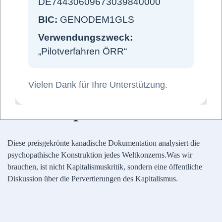
DE74430609673039840000
eingeben... https://publikumskonferenz.de/forum...
BIC:
GENODEM1GLS
Verwendungszweck:
Weiterlesen
„Pilotverfahren ÖRR“
Vielen Dank für Ihre Unterstützung.
The Corporation
Diese preisgekrönte kanadische Dokumentation analysiert die
psychopathische Konstruktion jedes Weltkonzerns.Was wir
brauchen, ist nicht Kapitalismuskritik, sondern eine öffentliche
Diskussion über die Pervertierungen des Kapitalismus.