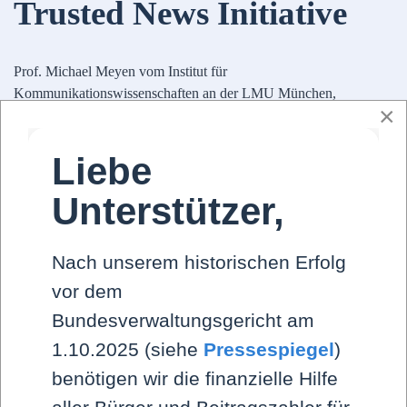
Trusted News Initiative
Prof. Michael Meyen vom Institut für
Kommunikationswissenschaften an der LMU München,
×
beschreibt den zerstörerischen Einfluss der „Trusted News
Initiative" auf Demokratie und Meinungsfreihei Verordnetes
Liebe
Einheitsnarrativ | Rubikon-Magazin Im Verbund mit den großen
Digitalplattformen verengen die Faktenchecker die Realität zu
Unterstützer,
einer einseitigen ...
Nach unserem historischen Erfolg
Weiterlesen
vor dem
Bundesverwaltungsgericht am
1.10.2025 (siehe
Pressespiegel
)
System-Medien
benötigen wir die finanzielle Hilfe