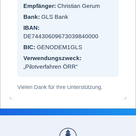
Datenschutz
Empfänger:
Christian Gerum
Spenden
Bank:
GLS Bank
IBAN:
Über uns
DE74430609673039840000
Kontakt
BIC:
GENODEM1GLS
Login
Verwendungszweck:
„Pilotverfahren ÖRR“
Vielen Dank für Ihre Unterstützung.